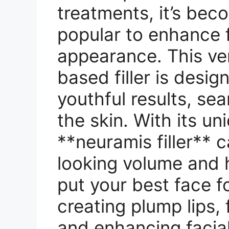
treatments, it’s bec
popular to enhance 
appearance. This ver
based filler is desi
youthful results, sea
the skin. With its un
**neuramis filler** 
looking volume and 
put your best face fo
creating plump lips, f
and enhancing facia