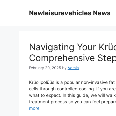
Skip
to
Newleisurevehicles News
content
Navigating Your Krü
Comprehensive Step
February 20, 2025
by
Admin
Krüolipolüüs is a popular non-invasive fat
cells through controlled cooling. If you ar
what to expect. In this guide, we will wal
treatment process so you can feel prepar
more