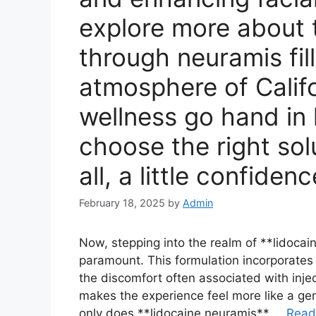
explore more about t
through neuramis fill
atmosphere of Calif
wellness go hand in h
choose the right solu
all, a little confide
February 18, 2025
by
Admin
Now, stepping into the realm of **lidocai
paramount. This formulation incorporates 
the discomfort often associated with inje
makes the experience feel more like a ge
only does **lidocaine neuramis** …
Read