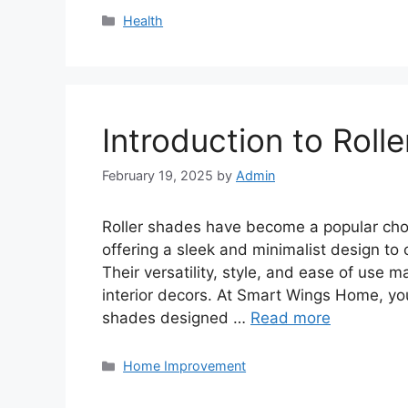
Categories
Health
Introduction to Roll
February 19, 2025
by
Admin
Roller shades have become a popular cho
offering a sleek and minimalist design t
Their versatility, style, and ease of use m
interior decors. At Smart Wings Home, you’l
shades designed …
Read more
Categories
Home Improvement