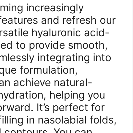
oming increasingly
features and refresh our
satile hyaluronic acid-
gned to provide smooth,
mlessly integrating into
ique formulation,
can achieve natural-
hydration, helping you
rward. It’s perfect for
illing in nasolabial folds,
l contours. You can