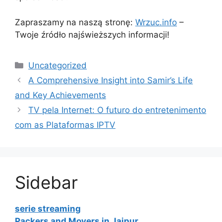
Zapraszamy na naszą stronę:
Wrzuc.info
–
Twoje źródło najświeższych informacji!
Categories
Uncategorized
A Comprehensive Insight into Samir’s Life
and Key Achievements
TV pela Internet: O futuro do entretenimento
com as Plataformas IPTV
Sidebar
serie streaming
Packers and Movers in Jaipur