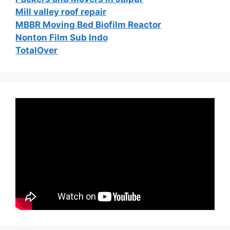
Mill valley roof repair
MBBR Moving Bed Biofilm Reactor
Nonton Film Sub Indo
TotalOver