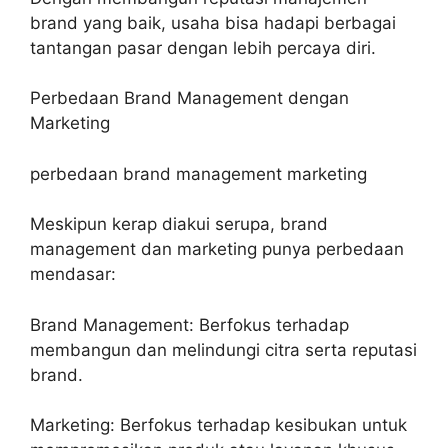
brand yang baik, usaha bisa hadapi berbagai
tantangan pasar dengan lebih percaya diri.
Perbedaan Brand Management dengan
Marketing
perbedaan brand management marketing
Meskipun kerap diakui serupa, brand
management dan marketing punya perbedaan
mendasar:
Brand Management: Berfokus terhadap
membangun dan melindungi citra serta reputasi
brand.
Marketing: Berfokus terhadap kesibukan untuk