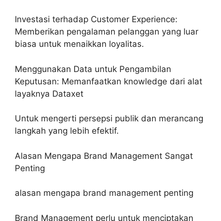
Investasi terhadap Customer Experience:
Memberikan pengalaman pelanggan yang luar
biasa untuk menaikkan loyalitas.
Menggunakan Data untuk Pengambilan
Keputusan: Memanfaatkan knowledge dari alat
layaknya Dataxet
Untuk mengerti persepsi publik dan merancang
langkah yang lebih efektif.
Alasan Mengapa Brand Management Sangat
Penting
alasan mengapa brand management penting
Brand Management perlu untuk menciptakan