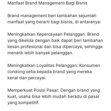
Manfaat Brand Management Bagi Bisnis
Brand management beri tambahan sejumlah
manfaat yang berarti bagi bisnis, di antaranya:
Meningkatkan Kepercayaan Pelanggan: Brand
yang dikelola dengan baik dapat beri tambahan
kesan profesional dan bisa dipercaya, sehingga
menarik lebih banyak pelanggan.
Meningkatkan Loyalitas Pelanggan: Konsumen
condong setia kepada brand yang mereka
kenal dan percayai.
Memperkuat Posisi Pasar: Dengan brand yang
kuat, usaha bisa lebih mudah beradu di pasar
yang kompetitif.