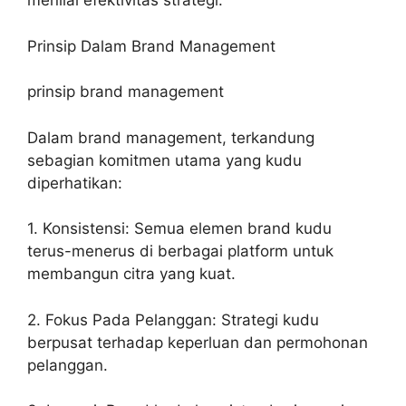
menilai efektivitas strategi.
Prinsip Dalam Brand Management
prinsip brand management
Dalam brand management, terkandung
sebagian komitmen utama yang kudu
diperhatikan:
1. Konsistensi: Semua elemen brand kudu
terus-menerus di berbagai platform untuk
membangun citra yang kuat.
2. Fokus Pada Pelanggan: Strategi kudu
berpusat terhadap keperluan dan permohonan
pelanggan.