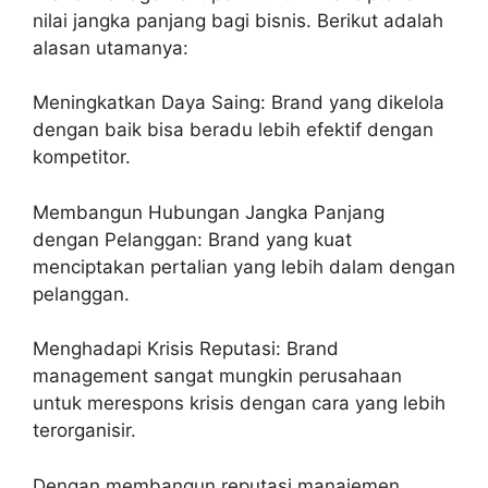
nilai jangka panjang bagi bisnis. Berikut adalah
alasan utamanya:
Meningkatkan Daya Saing: Brand yang dikelola
dengan baik bisa beradu lebih efektif dengan
kompetitor.
Membangun Hubungan Jangka Panjang
dengan Pelanggan: Brand yang kuat
menciptakan pertalian yang lebih dalam dengan
pelanggan.
Menghadapi Krisis Reputasi: Brand
management sangat mungkin perusahaan
untuk merespons krisis dengan cara yang lebih
terorganisir.
Dengan membangun reputasi manajemen