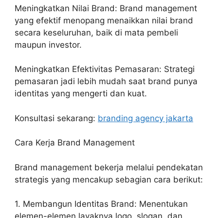
Meningkatkan Nilai Brand: Brand management
yang efektif menopang menaikkan nilai brand
secara keseluruhan, baik di mata pembeli
maupun investor.
Meningkatkan Efektivitas Pemasaran: Strategi
pemasaran jadi lebih mudah saat brand punya
identitas yang mengerti dan kuat.
Konsultasi sekarang:
branding agency jakarta
Cara Kerja Brand Management
Brand management bekerja melalui pendekatan
strategis yang mencakup sebagian cara berikut:
1. Membangun Identitas Brand: Menentukan
elemen-elemen layaknya logo, slogan, dan