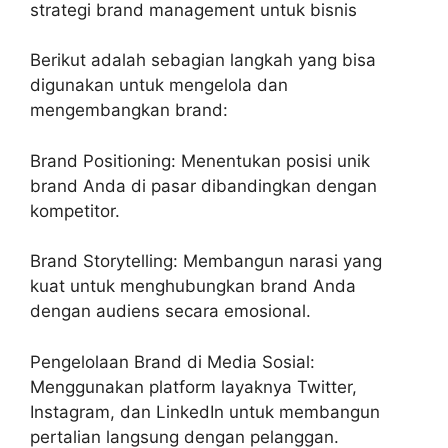
strategi brand management untuk bisnis
Berikut adalah sebagian langkah yang bisa
digunakan untuk mengelola dan
mengembangkan brand:
Brand Positioning: Menentukan posisi unik
brand Anda di pasar dibandingkan dengan
kompetitor.
Brand Storytelling: Membangun narasi yang
kuat untuk menghubungkan brand Anda
dengan audiens secara emosional.
Pengelolaan Brand di Media Sosial:
Menggunakan platform layaknya Twitter,
Instagram, dan LinkedIn untuk membangun
pertalian langsung dengan pelanggan.